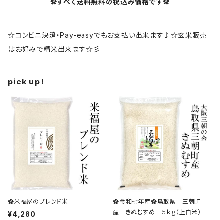
✿すべて送料無料の税込み価格です✿
☆コンビニ決済・Pay-easyでもお支払い出来ます♪☆玄米販売
はお好みで精米出来ます☆彡
pick up！
✿米福屋のブレンド米
✿令和七年産✿鳥取県 三朝町
産 きぬむすめ ５ｋｇ（上白米）
¥4,280